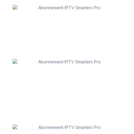
1️⃣ Téléchargez l’application IPTV Smarters Pro
Choisissez le forfait IPTV qui vous convient le mieux.
Créez un compte et enregistrez vos informations de
paiement pour accéder à vos chaînes IPTV.
2️⃣ Connectez-vous avec vos identifiants
Ouvrez l’application IPTV Smarters Pro. Sélectionnez
l’option “Connexion avec Xtream Codes API”. Entrez
les identifiants (nom d’utilisateur, mot de passe et URL
du serveur) que nous vous avons envoyés après
votre commande.