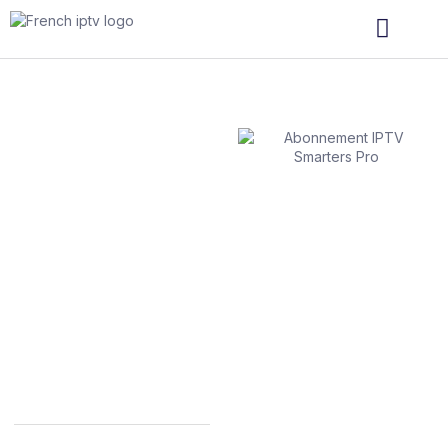
Abonnement
IPTV Smarters
Pro
Découvrez le confort ultime
avec notre abonnement IPTV
Smarters Pro. Profitez d’un
accès illimité à vos chaînes
préférées, films, séries et
événements sportifs, en
toute simplicité et sur tous
vos appareils. Grâce à une
interface intuitive et une
qualité HD/4K, vivez la
télévision autrement.
📺 Accès à 50 000 chaînes
HD/4K/8K