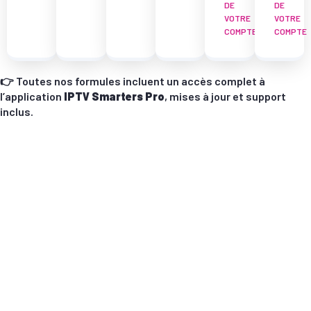
DE
DE
VOTRE
VOTRE
COMPTE
COMPTE
👉 Toutes nos formules incluent un accès complet à
l’application
IPTV Smarters Pro
, mises à jour et support
inclus.
📥 3 Étapes Simples pour Installer
Notre Abonnement IPTV
Smarters Pro
En seulement quelques clics, configurez votre
abonnement et profitez instantanément de milliers de
chaînes et de contenus premium.