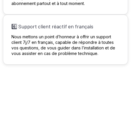
abonnement partout et à tout moment.
6️⃣ Support client réactif en français
Nous mettons un point d’honneur à offrir un support
client 7j/7 en français, capable de répondre à toutes
vos questions, de vous guider dans l’installation et de
vous assister en cas de problème technique.
🇫🇷 Contenu Optimisé
pour le Public Français
Notre
abonnement IPTV Smarters Pro
est
spécialement pensé pour répondre aux attentes du
public français. Nous savons que la qualité du contenu
est primordiale, c’est pourquoi nous vous proposons