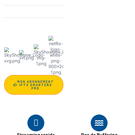
🎥 127 000+ films et séries
avec sous-titres FR
🌍 Toutes les ligues et
tournois sportifs
💡Garantie satisfait ou
remboursé de 30 jours
MON ABONNEMENT
IPTV SMARTERS
PRO
Streaming rapide
Pas de Buffering