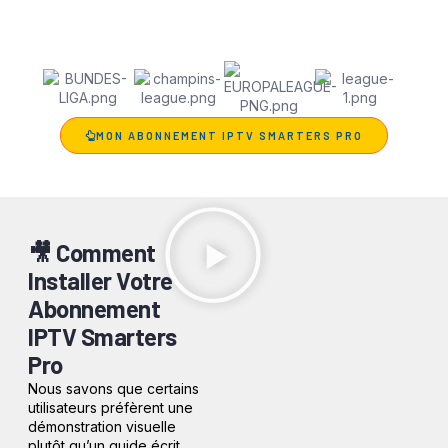
avec du contenu qui reflète vos goûts et vos
habitudes.
MON ABONNEMENT IPTV SMARTERS PRO​
🎥 Comment
Installer Votre
Abonnement
IPTV Smarters
Pro
Nous savons que certains
utilisateurs préfèrent une
démonstration visuelle
plutôt qu’un guide écrit.