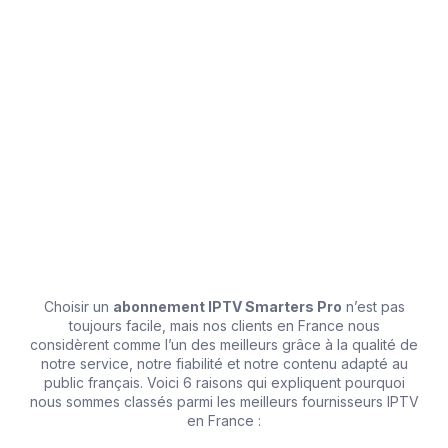
3️⃣ Profitez de votre Abonnement IPTV
Smarters Pro
Une fois connecté, toute la playlist est chargée
automatiquement. Accédez à vos chaînes TV, films,
séries et événements sportifs en quelques clics.
Choisir un
abonnement IPTV Smarters Pro
n’est pas
toujours facile, mais nos clients en France nous
considèrent comme l’un des meilleurs grâce à la qualité de
notre service, notre fiabilité et notre contenu adapté au
public français. Voici 6 raisons qui expliquent pourquoi
nous sommes classés parmi les meilleurs fournisseurs IPTV
en France :