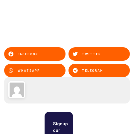
FACEBOOK
TWITTER
WHATSAPP
TELEGRAM
Signup
our